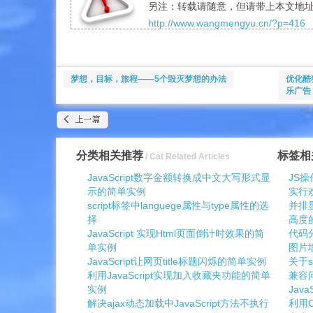
另注：转载请随意，但请带上本文地
http://www.wangmengyu.cn/?p=416
梦想，目标，旅程——5个毁灭梦想的办法
优化酷
乐广告
分类相关推荐
标签相
/ Cat Related Articles
JavaScript数字金额转换成中文大写形式显
JS操
示的简单实例
实行
script标签中languege属性与type属性的选
并排
择
高度
JavaScript 实现Html页面倒计时效果的简
代码分
单实例
图片
JavaScript让网页title标题闪烁的简单实例
关于s
利用JavaScript实现加入收藏夹功能的简单
兼容
实例
Jav
解决ajax动态加载中JavaScript方法不执行
利用