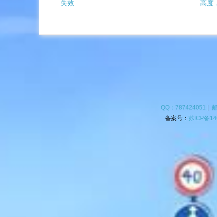
失效
高度
QQ：787424051
|
邮
备案号：
苏ICP备14