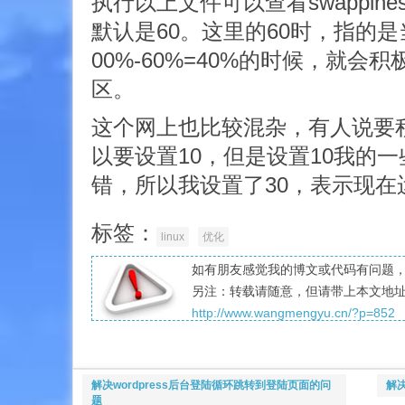
执行以上文件可以查看swappin
默认是60。这里的60时，指的
00%-60%=40%的时候，就会积
区。
这个网上也比较混杂，有人说要
以要设置10，但是设置10我的
错，所以我设置了30，表示现在
标签：
linux
优化
如有朋友感觉我的博文或代码有问题，愿
另注：转载请随意，但请带上本文地
http://www.wangmengyu.cn/?p=852
解决wordpress后台登陆循环跳转到登陆页面的问
解决
题