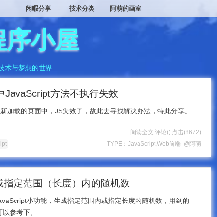
闲暇分享
技术分类
阿萌的画室
程序小屋
技术与梦想的世界
JavaScript方法不执行失效
，在新加载的页面中，JS失效了，故此去寻找解决办法，特此分享。
阅读全文
评论(
)
点击
(8672)
ipt
TYPE：
JavaScript
,
Web前端
@阿萌
pt生成指定范围（长度）内的随机数
vaScript小功能，生成指定范围内或指定长度的随机数，用到的
家可以参考下。