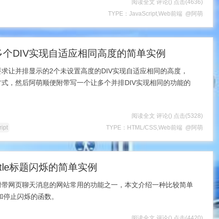
阅读全文
评论(
)
点击
(4636)
TYPE：
JavaScript
,
Web前端
@阿萌
多个DIV实现自适应相同高度的简单实例
求让并排显示的2个未设置高度的DIV实现自适应相同的高度，
式，然后阿萌顺便附带写一个让多个并排DIV实现相同的功能的
阅读全文
评论(
)
点击
(5328)
ript
TYPE：
HTML/CSS
,
Web前端
@阿萌
页title标题闪烁的简单实例
附带网页聊天消息的网站常用的功能之一，本文介绍一种比较简单
闪烁和停止闪烁的函数。
阅读全文
评论(
)
点击
(4420)