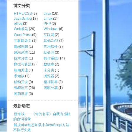
博文分类
HTML/CSS
(9)
Java
(16)
JavaScript
(18)
Linux
(1)
office
(3)
PHP
(6)
Web前端
(29)
Windows
(6)
WordPress
(9)
互联网
(2)
互联网杂文
(1)
其他CMS
(2)
前端思想
(1)
常用软件
(3)
建站系统
(11)
批处理
(3)
技术分类
(1)
操作系统
(14)
数据与算法
(2)
数据库
(2)
新闻关注
(1)
未分类
(1)
求知欲
(1)
浏览器
(2)
移动开发
(0)
精神世界
(3)
编程语言
(26)
闲暇分享
(1)
阿萌世界
(6)
最新动态
新海诚——《你的名字》自我有感触
的台词语录
解决ajax动态加载中JavaScript方法
不执行失效