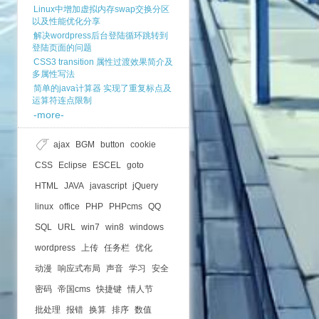
Linux中增加虚拟内存swap交换分区
以及性能优化分享
解决wordpress后台登陆循环跳转到
登陆页面的问题
CSS3 transition 属性过渡效果简介及
多属性写法
简单的java计算器 实现了重复标点及
运算符连点限制
-more-
ajax
BGM
button
cookie
CSS
Eclipse
ESCEL
goto
HTML
JAVA
javascript
jQuery
linux
office
PHP
PHPcms
QQ
SQL
URL
win7
win8
windows
wordpress
上传
任务栏
优化
动漫
响应式布局
声音
学习
安全
密码
帝国cms
快捷键
情人节
批处理
报错
换算
排序
数值