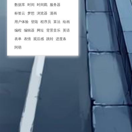
数据库
时间
时间戳
服务器
标签云
梦想
浏览器
漫画
用户体验
登陆
程序员
算法
绘画
编程
编辑器
网址
背景音乐
英语
表单
表情
观后感
跳转
进度条
阿萌