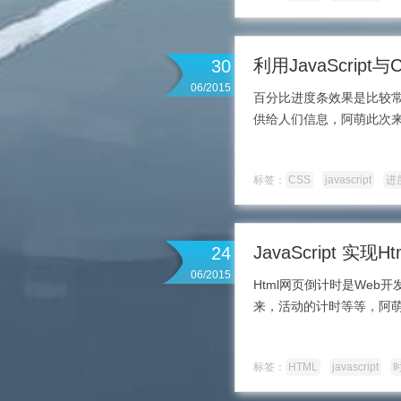
利用JavaScri
30
06/2015
百分比进度条效果是比较
供给人们信息，阿萌此次来介绍
标签：
CSS
javascript
进
JavaScript 
24
06/2015
Html网页倒计时是We
来，活动的计时等等，阿
标签：
HTML
javascript