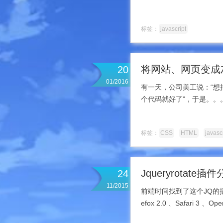
标签：
javascript
将网站、网页变成
20
01/2016
有一天，公司美工说：“想
个代码就好了”，于是。
标签：
CSS
HTML
javasc
Jqueryrota
24
11/2015
前端时间找到了这个JQ的插件，主
efox 2.0 、Safari 3