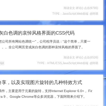
阅读全文
评论(
)
点击
(9795)
TYPE：
JavaScript
,
Web前端
@阿萌
灰白色调的哀悼风格界面的CSS代码
把公司所有网站色调统一”，公司程序员说：“这个简单，只要一
。。。。全公司网页变成灰白色调的那种哀悼风格的界面了。
阅读全文
评论(
)
点击
(6526)
ript
TYPE：
HTML/CSS
,
JavaScript
,
Web前端
@阿萌
te插件分享，以及实现图片旋转的几种特效方式
要是用于元素的旋转，支持Internet Explorer 6.0+ 、Fir
 、Opera 9 、Google Chrome等众多浏览器，下面阿萌来介绍下。