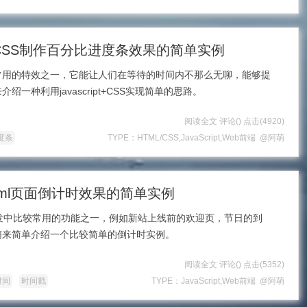
pt与CSS制作百分比进度条效果的简单实例
常用的特效之一，它能让人们在等待的时间内不那么无聊，能够提
一种利用javascript+CSS实现简单的思路。
阅读全文
评论(
)
点击
(4920)
度条
TYPE：
HTML/CSS
,
JavaScript
,
Web前端
@阿萌
实现Html页面倒计时效果的简单实例
b开发中比较常用的功能之一，例如新站上线前的欢迎页，节日的到
萌来简单介绍一个比较简单的倒计时实例。
阅读全文
评论(
)
点击
(5352)
时间
时间戳
TYPE：
JavaScript
,
Web前端
@阿萌