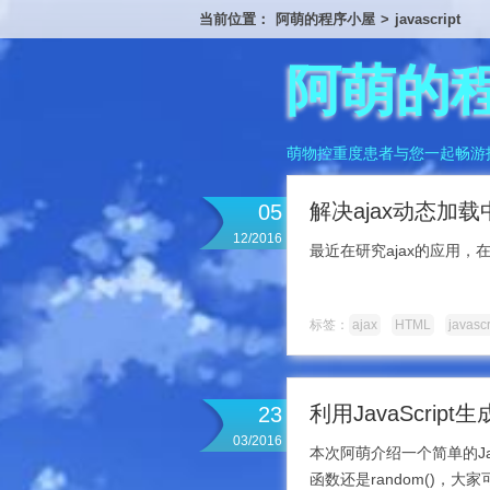
当前位置：
阿萌的程序小屋
>
javascript
阿萌的
萌物控重度患者与您一起畅游
解决ajax动态加载中
05
12/2016
最近在研究ajax的应用
标签：
ajax
HTML
javascr
利用JavaScri
23
03/2016
本次阿萌介绍一个简单的Ja
函数还是random()，大