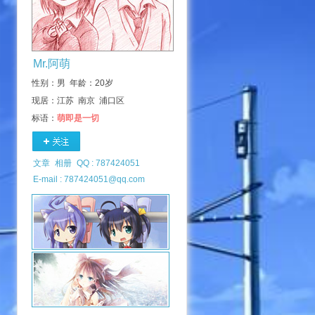
Mr.阿萌
性别：男 年龄：20岁
现居：江苏 南京 浦口区
标语：
萌即是一切
文章
相册
QQ : 787424051
E-mail : 787424051@qq.com