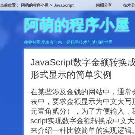
当前位置：
阿萌的程序小屋
>
JavaScript
闲暇分享
技术分
阿萌的程序小屋
萌物控重度患者与您一起畅游技术与梦想的世界
JavaScript数字金额转
形式显示的简单实例
在某些涉及金钱的网站中，通常
表中，要求金额显示为中文大写
元壹角贰分），为了方便输入，我
script实现数字金额转换成中文
来介绍一种比较简单的实现逻辑