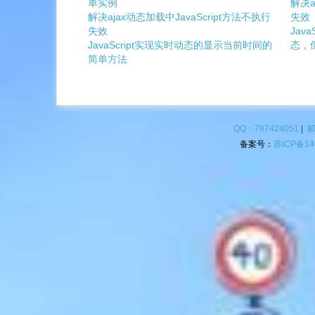
单实例
解决a
解决ajax动态加载中JavaScript方法不执行
失效
失效
Jav
JavaScript实现实时动态的显示当前时间的
态，
简单方法
QQ：787424051
|
邮
备案号：
苏ICP备14