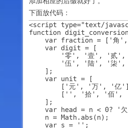
添加相应的后缀就好了。
下面放代码：
<script type="text/javasc
function digit_conversion
    var fraction = ['角',
    var digit = [

        '零', '壹', '贰',
        '伍', '陆', '柒',
    ];

    var unit = [

        ['元', '万', '亿']
        ['', '拾', '佰', 
    ];

    var head = n < 0? '欠'
    n = Math.abs(n);

    var s = '';
