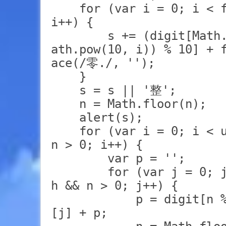
    for (var i = 0; i < f
i++) {

        s += (digit[Math
ath.pow(10, i)) % 10] + 
ace(/零./, '');

    }

    s = s || '整';

    n = Math.floor(n);

    alert(s);

    for (var i = 0; i < u
n > 0; i++) {

        var p = '';

        for (var j = 0; 
h && n > 0; j++) {

            p = digit[n 
[j] + p;
