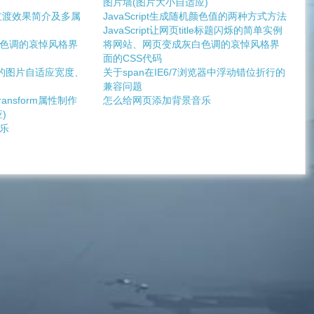
图片墙(图片大小自适应)
n 属性过渡效果简介及多属
JavaScript生成随机颜色值的两种方式方法
JavaScript让网页title标题闪烁的简单实例
色调的哀悼风格界
将网站、网页变成灰白色调的哀悼风格界
面的CSS代码
中的图片自适应宽度、
关于span在IE6/7浏览器中浮动错位折行的
兼容问题
ansform属性制作
怎么给网页添加背景音乐
)
乐