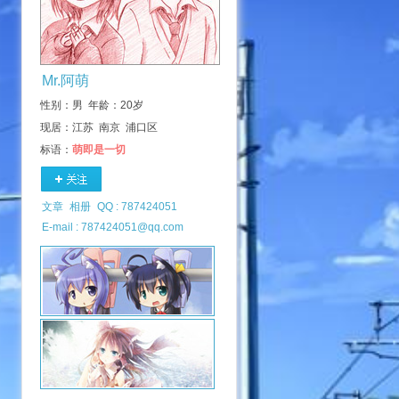
Mr.阿萌
性别：男 年龄：20岁
现居：江苏 南京 浦口区
标语：
萌即是一切
文章
相册
QQ : 787424051
E-mail : 787424051@qq.com