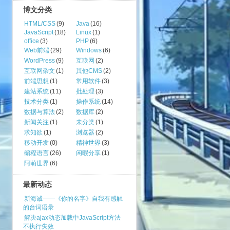
博文分类
HTML/CSS
(9)
Java
(16)
JavaScript
(18)
Linux
(1)
office
(3)
PHP
(6)
Web前端
(29)
Windows
(6)
WordPress
(9)
互联网
(2)
互联网杂文
(1)
其他CMS
(2)
前端思想
(1)
常用软件
(3)
建站系统
(11)
批处理
(3)
技术分类
(1)
操作系统
(14)
数据与算法
(2)
数据库
(2)
新闻关注
(1)
未分类
(1)
求知欲
(1)
浏览器
(2)
移动开发
(0)
精神世界
(3)
编程语言
(26)
闲暇分享
(1)
阿萌世界
(6)
最新动态
新海诚——《你的名字》自我有感触
的台词语录
解决ajax动态加载中JavaScript方法
不执行失效