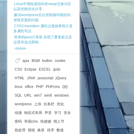
Linux中增加虚拟内存swap交换分区
以及性能优化分享
解决wordpress后台登陆循环跳转到
登陆页面的问题
CSS3 transition 属性过渡效果简介及
多属性写法
简单的java计算器 实现了重复标点及
运算符连点限制
-more-
ajax
BGM
button
cookie
CSS
Eclipse
ESCEL
goto
HTML
JAVA
javascript
jQuery
linux
office
PHP
PHPcms
QQ
SQL
URL
win7
win8
windows
wordpress
上传
任务栏
优化
动漫
响应式布局
声音
学习
安全
密码
帝国cms
快捷键
情人节
批处理
报错
换算
排序
数值