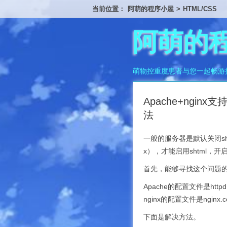
当前位置：
阿萌的程序小屋
>
HTML/CSS
阿萌的
萌物控重度患者与您一起畅游
Apache+nginx
法
一般的服务器是默认关闭sht
x），才能启用shtml，开启i
首先，能够寻找这个问题的
Apache的配置文件是httpd.c
nginx的配置文件是nginx.co
下面是解决方法。