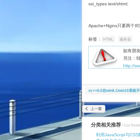
ssi_types text/shtml;
Apache+Nginx只要
标签：
HTML
服务器
如有朋友
另注：
http://
vc++6.0在win8.1/win1
分类相关推荐
/ Cat Rela
利用JavaScript与