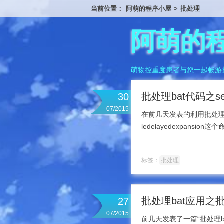
当前位置：
阿萌的程序小屋
>
批处理
阿萌的
萌物控重度患者与您一起畅游
批处理bat代码之setlo
30
07/2015
在前几天发表的利用批处理批
ledelayedexpan
标签：
批处理
批处理bat应用
27
07/2015
前几天发表了一篇“批处理