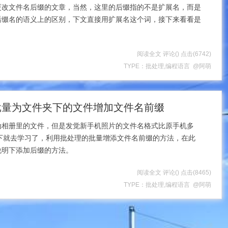
更改文件名后缀的文章，当然，这里的后缀指的不是扩展名，而是
后缀名的语义上的区别，下文直接用扩展名这个词，接下来看看是
阅读全文
评论(
)
点击
(6742)
TYPE：
批处理
,
编程语言
@阿萌
之批量为文件夹下的文件增加文件名前缀
动相册里的文件，但是发觉新手机照片的文件名格式比原手机多
奈之下就去学习了，利用批处理的批量增添文件名前缀的方法，在此
说明下添加后缀的方法。
阅读全文
评论(
)
点击
(8465)
TYPE：
批处理
,
编程语言
@阿萌