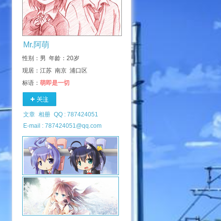
Mr.阿萌
性别：男 年龄：20岁
现居：江苏 南京 浦口区
标语：
萌即是一切
文章
相册
QQ : 787424051
E-mail : 787424051@qq.com