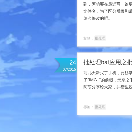
到，阿萌要在最近写一篇
文件名，为了区分后缀和
怎么修改的吧。
标签：
批处理
批处理bat应用
24
07/2015
前几天新买了手机，要移
了“IMG_”的前缀，无
阿萌分享给大家，并衍生
标签：
批处理