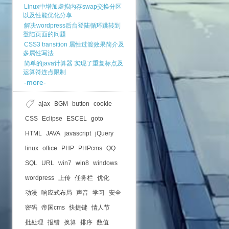
Linux中增加虚拟内存swap交换分区
以及性能优化分享
解决wordpress后台登陆循环跳转到
登陆页面的问题
CSS3 transition 属性过渡效果简介及
多属性写法
简单的java计算器 实现了重复标点及
运算符连点限制
-more-
ajax
BGM
button
cookie
CSS
Eclipse
ESCEL
goto
HTML
JAVA
javascript
jQuery
linux
office
PHP
PHPcms
QQ
SQL
URL
win7
win8
windows
wordpress
上传
任务栏
优化
动漫
响应式布局
声音
学习
安全
密码
帝国cms
快捷键
情人节
批处理
报错
换算
排序
数值