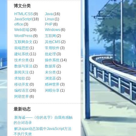
博文分类
HTML/CSS
(9)
Java
(16)
JavaScript
(18)
Linux
(1)
office
(3)
PHP
(6)
Web前端
(29)
Windows
(6)
WordPress
(9)
互联网
(2)
互联网杂文
(1)
其他CMS
(2)
前端思想
(1)
常用软件
(3)
建站系统
(11)
批处理
(3)
技术分类
(1)
操作系统
(14)
数据与算法
(2)
数据库
(2)
新闻关注
(1)
未分类
(1)
求知欲
(1)
浏览器
(2)
移动开发
(0)
精神世界
(3)
编程语言
(26)
闲暇分享
(1)
阿萌世界
(6)
最新动态
新海诚——《你的名字》自我有感触
的台词语录
解决ajax动态加载中JavaScript方法
不执行失效