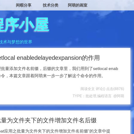
闲暇分享
技术分类
阿萌的画室
程序小屋
技术与梦想的世界
cal enabledelayedexpansion的作用
量添加文件名前缀，后缀的文章里，我们用到了setlocal enab
sion这个命令，本篇文章跟着阿萌来一步一步了解这个命令的作用。
阅读全文
评论(
)
点击
(8876)
TYPE：
批处理
,
编程语言
@阿萌
之批量为文件夹下的文件增加文件名后缀
bat应用之批量为文件夹下的文件增加文件名前缀”的文章中提