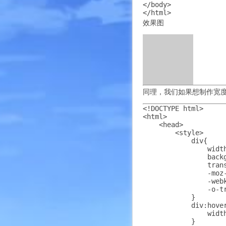
</body>

效果图
同理，我们如果想制作宽
<!DOCTYPE html>

<html>

    <head>

        <style> 

            div{

                width
                backg
                trans
                -moz
                -web
                -o-tr
            }

            div:hover
                width
            }
