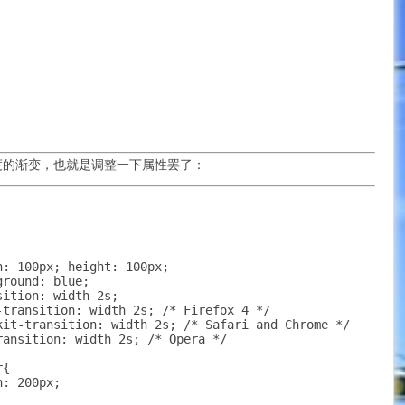
度的渐变，也就是调整一下属性罢了：
: 100px; height: 100px;

round: blue;

ition: width 2s;

-transition: width 2s; /* Firefox 4 */

kit-transition: width 2s; /* Safari and Chrome */

ansition: width 2s; /* Opera */

{

: 200px;
