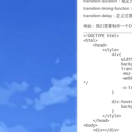
transition-durat
transition-timing-f
transition-delay：
例如：我们需要制作一个D
<!DOCTYPE html>

<html>

    <head>

        <style> 

            div{

                width
                backg
                trans
                -moz
                -web
*/

                -o-t
            }

            div:hover
                backg
            }

        </style>

    </head>

<body>

    <div></div>
