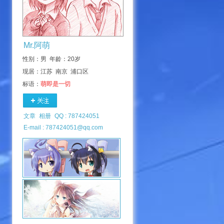
Mr.阿萌
性别：男 年龄：20岁
现居：江苏 南京 浦口区
标语：
萌即是一切
文章
相册
QQ : 787424051
E-mail : 787424051@qq.com