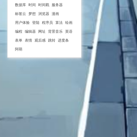
数据库
时间
时间戳
服务器
标签云
梦想
浏览器
漫画
用户体验
登陆
程序员
算法
绘画
编程
编辑器
网址
背景音乐
英语
表单
表情
观后感
跳转
进度条
阿萌