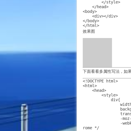
        </style>

    </head>

<body>

    <div></div>

</body>

</html>
效果图
下面看看多属性写法，如
<!DOCTYPE html>

<html>

    <head>

        <style> 

            div{

                width
                backg
                trans
                -moz
                -web
rome */
