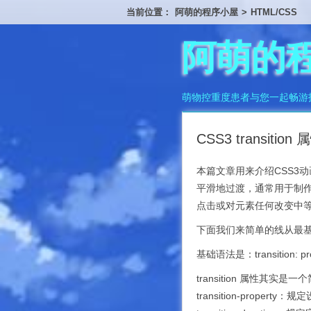
当前位置：
阿萌的程序小屋
>
HTML/CSS
阿萌的
萌物控重度患者与您一起畅游
CSS3 transi
本篇文章用来介绍CSS3动画
平滑地过渡，通常用于制
点击或对元素任何改变中
下面我们来简单的线从最
基础语法是：transition: proper
transition 属性其
transition-proper