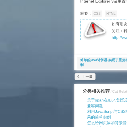
Internet Explorer 
标签：
CSS
HTML
如有朋友
另注：
http://
简单的java计算器 实现了重
制
分类相关推荐
/ Cat Rela
关于span在IE6/7
兼容问题
利用JavaScript与
果的简单实例
怎么给网页添加背景音