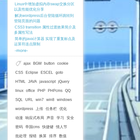
Linux中增加虚拟内存swap交换分区
以及性能优化分享
解决wordpress后台登陆循环跳转到
登陆页面的问题
CSS3 transition 属性过渡效果简介及
多属性写法
简单的java计算器 实现了重复标点及
运算符连点限制
-more-
ajax
BGM
button
cookie
CSS
Eclipse
ESCEL
goto
HTML
JAVA
javascript
jQuery
linux
office
PHP
PHPcms
QQ
SQL
URL
win7
win8
windows
wordpress
上传
任务栏
优化
动漫
响应式布局
声音
学习
安全
密码
帝国cms
快捷键
情人节
批处理
报错
换算
排序
数值