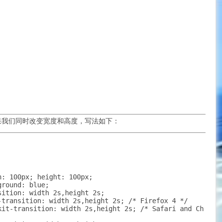
果我们同时改变宽度和高度，写法如下：
: 100px; height: 100px;

round: blue;

ition: width 2s,height 2s;

-transition: width 2s,height 2s; /* Firefox 4 */

kit-transition: width 2s,height 2s; /* Safari and Ch