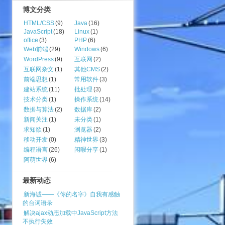
博文分类
HTML/CSS
(9)
Java
(16)
JavaScript
(18)
Linux
(1)
office
(3)
PHP
(6)
Web前端
(29)
Windows
(6)
WordPress
(9)
互联网
(2)
互联网杂文
(1)
其他CMS
(2)
前端思想
(1)
常用软件
(3)
建站系统
(11)
批处理
(3)
技术分类
(1)
操作系统
(14)
数据与算法
(2)
数据库
(2)
新闻关注
(1)
未分类
(1)
求知欲
(1)
浏览器
(2)
移动开发
(0)
精神世界
(3)
编程语言
(26)
闲暇分享
(1)
阿萌世界
(6)
最新动态
新海诚——《你的名字》自我有感触
的台词语录
解决ajax动态加载中JavaScript方法
不执行失效