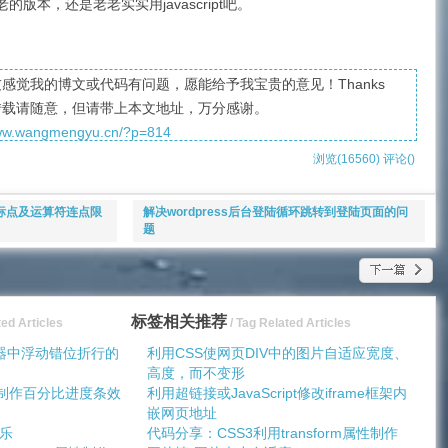
9及更古老的版本，还是老老实实用javascript吧。
感觉我的博文或代码有问题，愿能给予我宝贵的意见！Thanks
转载请随意，但请带上本文地址，万分感谢。
www.wangmengyu.cn/?p=814
浏览(16560)
评论(
)
复标点及运算符连点限
解决wordpress后台登陆循环跳转到登陆页面的问
题
标签相关推荐
ted Articles
/ Tag Related Articles
浏览器中浮动错位折行的
利用CSS使网页DIV中的图片自适应宽度、
高度，而不变形
CSS制作百分比进度条效
利用超链接或JavaScript修改iframe框架内
嵌网页地址
乐
代码分享：CSS3利用transform属性制作