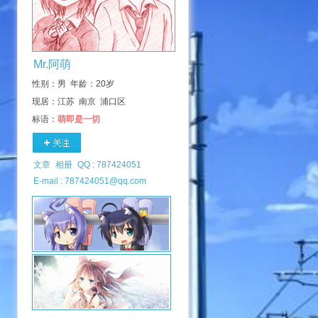
Mr.阿萌
性别：男 年龄：20岁
现居：江苏 南京 浦口区
标语：
萌即是一切
文章
相册
QQ : 787424051
E-mail : 787424051@qq.com