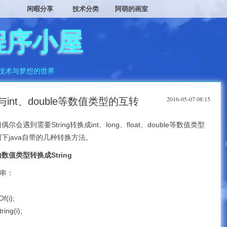
闲暇分享
技术分类
阿萌的画室
程序小屋
技术与梦想的世界
2016-05-07 08:15
g与int、double等数值类型的互转
遇到需要String转换成int、long、float、double等数值类型
下java自带的几种转换方法。
值类型转换成String
符串：
f(i);
ring(i);