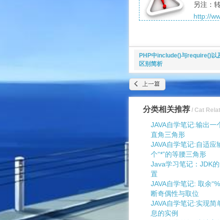
另注：
http://
PHP中include()与require(
区别简析
分类相关推荐
/ Cat Rela
JAVA自学笔记:输出一
直角三角形
JAVA自学笔记:自适
个“*”的等腰三角形
Java学习笔记：JD
置
JAVA自学笔记: 取余
断奇偶性与取位
JAVA自学笔记:实现
息的实例