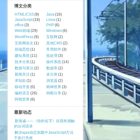
博文分类
HTML/CSS
(9)
Java
(16)
JavaScript
(18)
Linux
(1)
office
(3)
PHP
(6)
Web前端
(29)
Windows
(6)
WordPress
(9)
互联网
(2)
互联网杂文
(1)
其他CMS
(2)
前端思想
(1)
常用软件
(3)
建站系统
(11)
批处理
(3)
技术分类
(1)
操作系统
(14)
数据与算法
(2)
数据库
(2)
新闻关注
(1)
未分类
(1)
求知欲
(1)
浏览器
(2)
移动开发
(0)
精神世界
(3)
编程语言
(26)
闲暇分享
(1)
阿萌世界
(6)
最新动态
新海诚——《你的名字》自我有感触
的台词语录
解决ajax动态加载中JavaScript方法
不执行失效