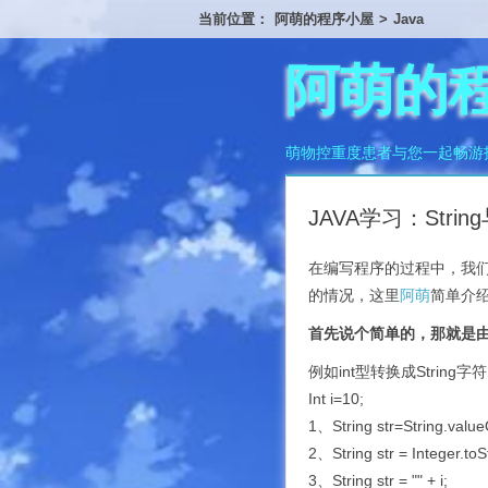
当前位置：
阿萌的程序小屋
>
Java
阿萌的
萌物控重度患者与您一起畅游
JAVA学习：Strin
在编写程序的过程中，我们偶尔会
的情况，这里
阿萌
简单介绍
首先说个简单的，那就是由数
例如int型转换成String字
Int i=10;
1、String str=String.valueO
2、String str = Integer.toSt
3、String str = "" + i;