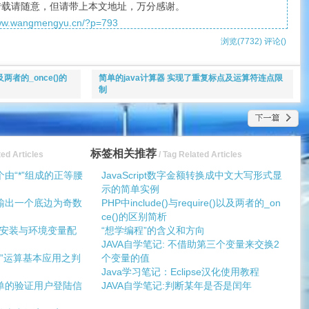
转载请随意，但请带上本文地址，万分感谢。
www.wangmengyu.cn/?p=793
浏览(7732)
评论(
)
)以及两者的_once()的
简单的java计算器 实现了重复标点及运算符连点限
制
标签相关推荐
ted Articles
/ Tag Related Articles
个由“*”组成的正等腰
JavaScript数字金额转换成中文大写形式显
示的简单实例
应输出一个底边为奇数
PHP中include()与require()以及两者的_on
ce()的区别简析
K的安装与环境变量配
“想学编程”的含义和方向
JAVA自学笔记: 不借助第三个变量来交换2
“%”运算基本应用之判
个变量的值
Java学习笔记：Eclipse汉化使用教程
简单的验证用户登陆信
JAVA自学笔记:判断某年是否是闰年