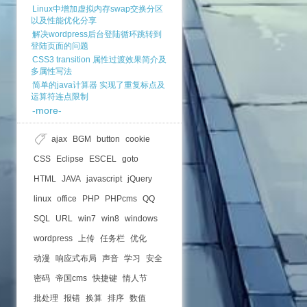
Linux中增加虚拟内存swap交换分区
以及性能优化分享
解决wordpress后台登陆循环跳转到
登陆页面的问题
CSS3 transition 属性过渡效果简介及
多属性写法
简单的java计算器 实现了重复标点及
运算符连点限制
-more-
ajax
BGM
button
cookie
CSS
Eclipse
ESCEL
goto
HTML
JAVA
javascript
jQuery
linux
office
PHP
PHPcms
QQ
SQL
URL
win7
win8
windows
wordpress
上传
任务栏
优化
动漫
响应式布局
声音
学习
安全
密码
帝国cms
快捷键
情人节
批处理
报错
换算
排序
数值