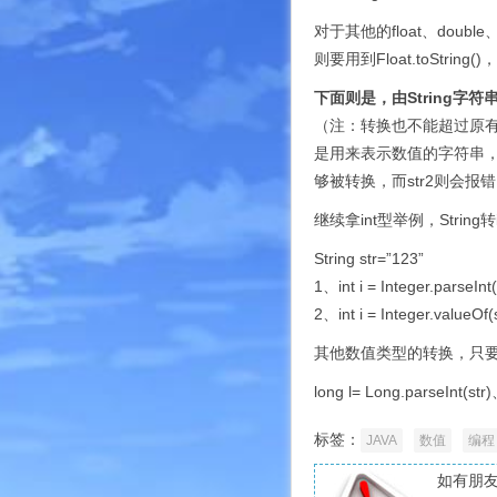
对于其他的float、doubl
则要用到Float.toString()，
下面则是，由String字
（注：转换也不能超过原
是用来表示数值的字符串，例：Stri
够被转换，而str2则会报
继续拿int型举例，String转
String str=”123”
1、int i = Integer.parseInt(
2、int i = Integer.valueOf(s
其他数值类型的转换，只要把In
long l= Long.parseInt(st
标签：
JAVA
数值
编程
如有朋友