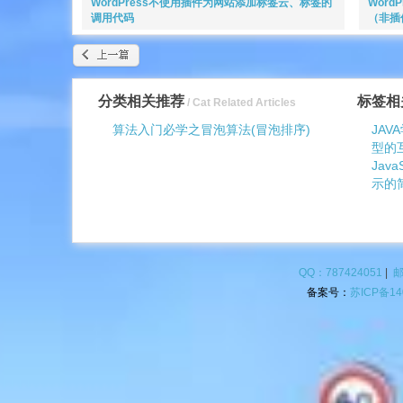
WordPress不使用插件为网站添加标签云、标签的
Word
调用代码
（非插
分类相关推荐
标签相
/ Cat Related Articles
算法入门必学之冒泡算法(冒泡排序)
JAV
型的
Jav
示的
QQ：787424051
|
邮
备案号：
苏ICP备14