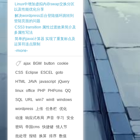
Linux中增加虚拟内存swap交换分区
以及性能优化分享
解决wordpress后台登陆循环跳转到
登陆页面的问题
CSS3 transition 属性过渡效果简介及
多属性写法
简单的java计算器 实现了重复标点及
运算符连点限制
-more-
ajax
BGM
button
cookie
CSS
Eclipse
ESCEL
goto
HTML
JAVA
javascript
jQuery
linux
office
PHP
PHPcms
QQ
SQL
URL
win7
win8
windows
wordpress
上传
任务栏
优化
动漫
响应式布局
声音
学习
安全
密码
帝国cms
快捷键
情人节
批处理
报错
换算
排序
数值