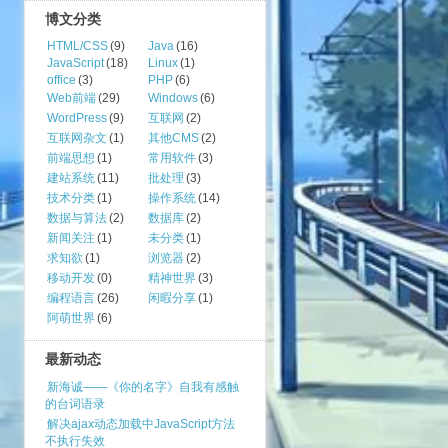
博文分类
HTML/CSS
(9)
Java
(16)
JavaScript
(18)
Linux
(1)
office
(3)
PHP
(6)
Web前端
(29)
Windows
(6)
WordPress
(9)
互联网
(2)
互联网杂文
(1)
其他CMS
(2)
前端思想
(1)
常用软件
(3)
建站系统
(11)
批处理
(3)
技术分类
(1)
操作系统
(14)
数据与算法
(2)
数据库
(2)
新闻关注
(1)
未分类
(1)
求知欲
(1)
浏览器
(2)
移动开发
(0)
精神世界
(3)
编程语言
(26)
闲暇分享
(1)
阿萌世界
(6)
最新动态
新海诚——《你的名字》自我有感触
的台词语录
解决ajax动态加载中JavaScript方法
不执行失效