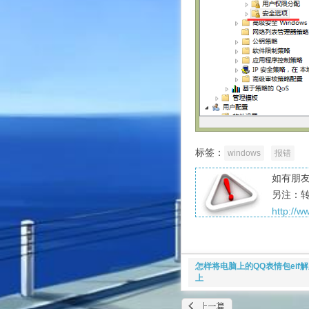
标签：
windows
报错
如有朋友
另注：
http://
怎样将电脑上的QQ表情包eif
上