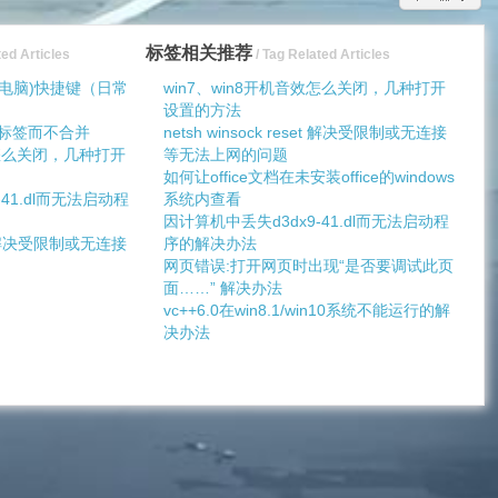
标签相关推荐
ted Articles
/ Tag Related Articles
电脑)快捷键（日常
win7、win8开机音效怎么关闭，几种打开
设置的方法
藏标签而不合并
netsh winsock reset 解决受限制或无连接
效怎么关闭，几种打开
等无法上网的问题
如何让office文档在未安装office的windows
41.dl而无法启动程
系统内查看
因计算机中丢失d3dx9-41.dl而无法启动程
set 解决受限制或无连接
序的解决办法
网页错误:打开网页时出现“是否要调试此页
面……” 解决办法
vc++6.0在win8.1/win10系统不能运行的解
决办法