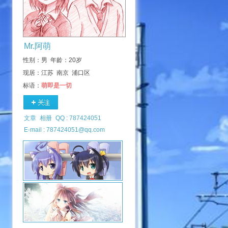
Mr.阿萌
性别：男 年龄：20岁
现居：江苏 南京 浦口区
标语：
萌即是一切
文章
相册
QQ : 787424051
E-mail : 787424051@qq.com