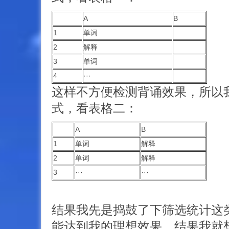
A
B
1
单词
2
解释
3
单词
4
···
这样不方便检测背诵效果，所以
式，看表格二：
A
B
1
单词
解释
2
单词
解释
3
···
···
结果我先是捣鼓了下筛选统计这
能达到我的理想效果，结果我就