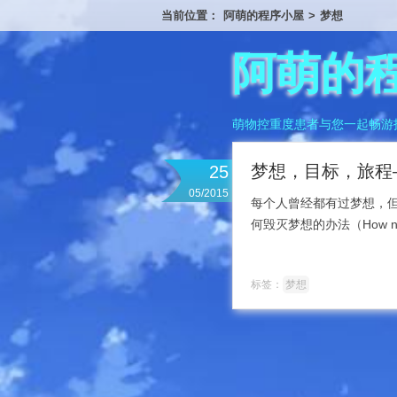
当前位置：
阿萌的程序小屋
>
梦想
阿萌的
萌物控重度患者与您一起畅游
梦想，目标，旅程
25
05/2015
每个人曾经都有过梦想，
何毁灭梦想的办法（How not to
标签：
梦想