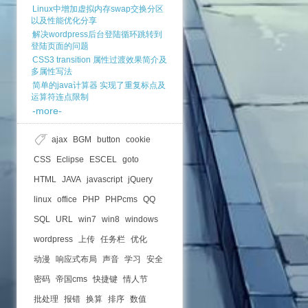
Linux中增加虚拟内存swap交换分区
以及性能优化分享
解决wordpress后台登陆循环跳转到
登陆页面的问题
CSS3 transition 属性过渡效果简介及
多属性写法
简单的java计算器 实现了重复标点及
运算符连点限制
-more-
ajax
BGM
button
cookie
CSS
Eclipse
ESCEL
goto
HTML
JAVA
javascript
jQuery
linux
office
PHP
PHPcms
QQ
SQL
URL
win7
win8
windows
wordpress
上传
任务栏
优化
动漫
响应式布局
声音
学习
安全
密码
帝国cms
快捷键
情人节
批处理
报错
换算
排序
数值