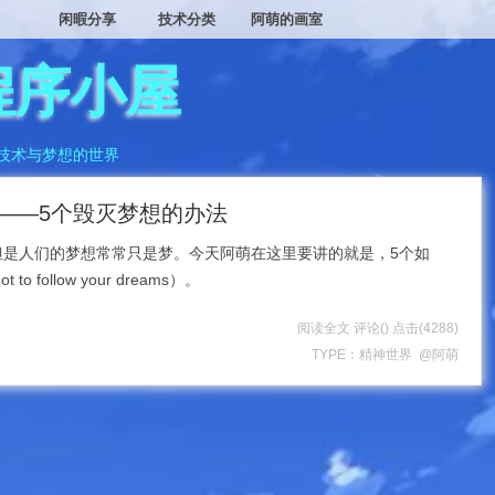
闲暇分享
技术分类
阿萌的画室
程序小屋
技术与梦想的世界
——5个毁灭梦想的办法
但是人们的梦想常常只是梦。今天阿萌在这里要讲的就是，5个如
 follow your dreams）。
阅读全文
评论(
)
点击
(4288)
TYPE：
精神世界
@阿萌