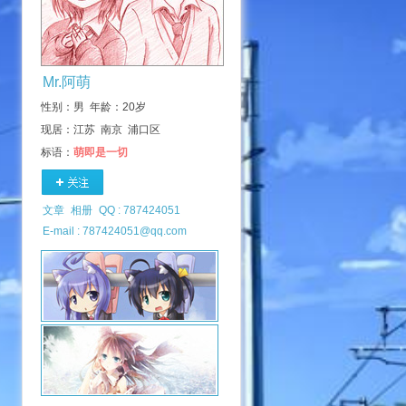
Mr.阿萌
性别：男 年龄：20岁
现居：江苏 南京 浦口区
标语：
萌即是一切
文章
相册
QQ : 787424051
E-mail : 787424051@qq.com