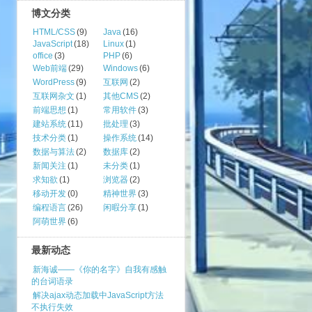
博文分类
HTML/CSS
(9)
Java
(16)
JavaScript
(18)
Linux
(1)
office
(3)
PHP
(6)
Web前端
(29)
Windows
(6)
WordPress
(9)
互联网
(2)
互联网杂文
(1)
其他CMS
(2)
前端思想
(1)
常用软件
(3)
建站系统
(11)
批处理
(3)
技术分类
(1)
操作系统
(14)
数据与算法
(2)
数据库
(2)
新闻关注
(1)
未分类
(1)
求知欲
(1)
浏览器
(2)
移动开发
(0)
精神世界
(3)
编程语言
(26)
闲暇分享
(1)
阿萌世界
(6)
最新动态
新海诚——《你的名字》自我有感触
的台词语录
解决ajax动态加载中JavaScript方法
不执行失效