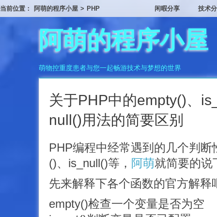
当前位置：
阿萌的程序小屋
>
PHP
闲暇分享
技术分
阿萌的程序小屋
萌物控重度患者与您一起畅游技术与梦想的世界
关于PHP中的empty()、is_s
null()用法的简要区别
PHP编程中经常遇到的几个判断性函数e
()、is_null()等，
阿萌
就简要的说
先来解释下各个函数的官方解释
empty()检查一个变量是否为空