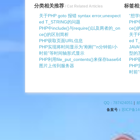
分类相关推荐
标签相
/ Cat Related Articles
关于PHP goto 报错 syntax error,unexpect
“想
ed T_STRING的问题
PHP中
PHP中include()与require()以及两者的_on
ce(
ce()的区别简析
关于PH
PHP获取页面URL信息
ed 
PHP实现将时间显示为“刚刚”“n分钟前/小
JAV
时前”等时间轴形式显示
型的
PHP利用file_put_contents()来保存base64
PHP
图片上传到服务器
PHP
时前
QQ：787424051
|
邮
备案号：
苏ICP备14